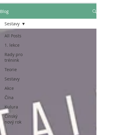
Blog
Sestavy
All Posts
1. lekce
Rady pro
trénink
Teorie
Sestavy
Akce
Čína
Kulura
Čínský
nový rok