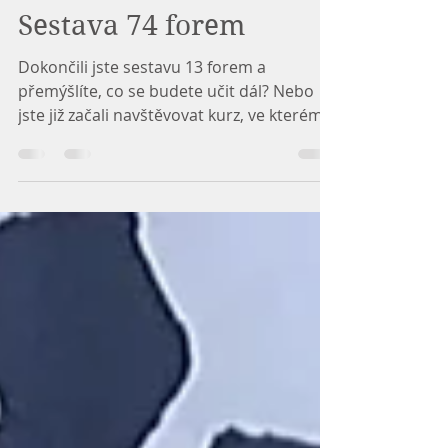
3. 10. 2023
Minut čtení: 4
Sestava 74 forem
Dokončili jste sestavu 13 forem a
přemýšlíte, co se budete učit dál? Nebo
jste již začali navštěvovat kurz, ve kterém
se věnujete sestavě...