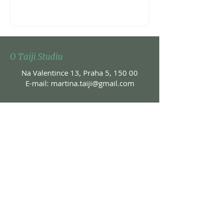
O Taiji Studiu
Na Valentince 13, Praha 5, 150
00
E-mail:
martina.taiji@gmail.com
Kontakty
Na Valentince 13, Praha 5, 150 00
E-mail:
martina.taiji@gmail.com
Copyright © 2019 by Petr Šíma .
All rights
reserved.