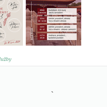
lužby