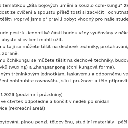
 tematikou „Síla bojových umění a kouzlo čchi-kungu“ 29.1
dost ze cvičení a spoustu příležitostí si zacvičit i ochutn
ěšit? Poprvé jsme připravili pobyt vhodný pro naše studen
ude pestrá. Jednotlivé části budou vždy vyučovány v něko
 abyste si cvičení mohli užít.
u taiji se můžete těšit na dechové techniky, protahování,
a zbraně.
mu čchikungu se můžete těšit na dechové techniky, budová
rvků (wuxing) a Zhangsangong (čchi kungová forma).
ženým tréninkovým jednotkám, laskavému a odbornému ve
ení pohloubíte rovnováhu, sílu i pružnost a tělo připraví
.11.2026 (podzimní prázdniny)
ve čtvrtek odpoledne a končit v neděli po snídani
ice (rekreační areál)
ytování, plnou penzi, tělocvičnu, studijní materiály i péči