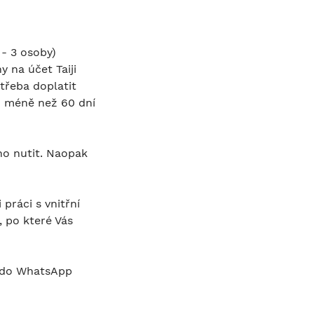
 - 3 osoby)
 na účet Taiji
třeba doplatit
en méně než 60 dní
eho nutit. Naopak
práci s vnitřní
 po které Vás
i do WhatsApp