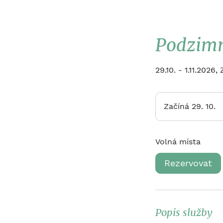
Podzimn
29.10. - 1.11.2026,
Začíná 29. 10.
Z
a
č
Volná místa
í
n
Rezervovat
á
2
9
.
Popis služby
1