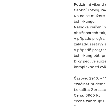
0
Podzimní víkend s
.
Osobní rozvoj, ra
Na co se můžete t
čchi-kungu.
Nabídka cvičení b
obtížnostech tak,
V případě program
základy, sestavy 
V případě progra
čchi-kung pěti p
Díky pečlivě slo
komplexnosti cvič
Časově: 29.10. - 1
*začínat budeme 
Lokalita: Zbraslav
Cena: 6900 Kč
*cena zahrnuje ub