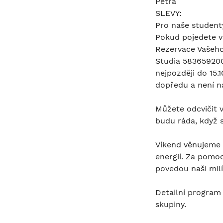
Petra
SLEVY:
Pro naše student
Pokud pojedete v 
Rezervace Vašeho
Studia 583659200
nejpozději do 15.
dopředu a není n
Můžete odcvičit v
budu ráda, když s
Víkend věnujeme s
energií. Za pomo
povedou naši milí
Detailní program
skupiny.