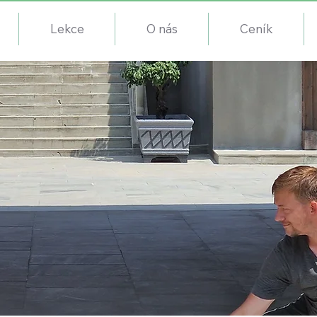
Lekce
O nás
Ceník