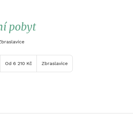
í pobyt
 Zbraslavice
Od
6 210
Od 6 210 Kč
Zbraslavice
českých
korun