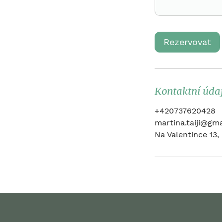
Rezervovat
Kontaktní úda
+420737620428
martina.taiji@gm
Na Valentince 13