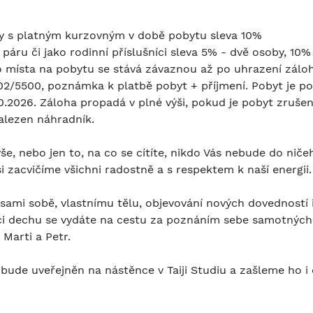
y s platným kurzovným v době pobytu sleva 10%
páru či jako rodinní příslušníci sleva 5% - dvě osoby, 10%
 místa na pobytu se stává závaznou až po uhrazení zálohy
2/5500, poznámka k platbě pobyt + příjmení. Pobyt je po
10.2026. Záloha propadá v plné výši, pokud je pobyt zruš
alezen náhradník.
še, nebo jen to, na co se cítíte, nikdo Vás nebude do nič
i zacvičíme všichni radostně a s respektem k naší energii.
ami sobě, vlastnímu tělu, objevování nových dovedností i 
ci dechu se vydáte na cestu za poznáním sebe samotných,
 Marti a Petr.
 bude uveřejněn na nástěnce v Taiji Studiu a zašleme ho 