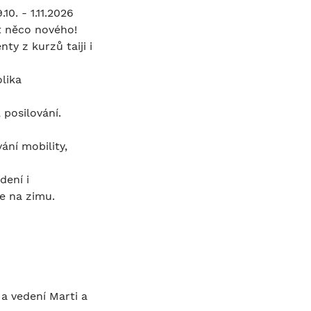
0. - 1.11.2026
at něco nového!
ty z kurzů taiji i
lika
 posilování.
ní mobility,
dení i
te na zimu.
 a vedení Marti a