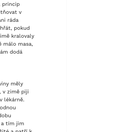
tňovat v 
ani ráda 
ihřát, pokud 
imě kralovaly 
ně málo masa, 
 nám dodá 
v zimě piji 
v lékárně. 
hodnou 
dobu 
a tím jim 
ité a patří k 