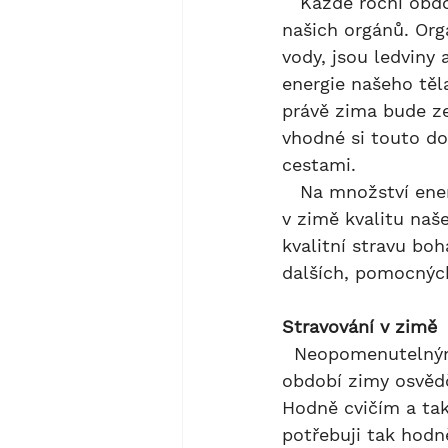
   Každé roční období je podle tradiční čínské medicíny spojeno s některým z 
našich orgánů. Or
vody, jsou ledviny
energie našeho těl
právě zima bude ze
vhodné si touto do
cestami.
   Na množství energie v našem těle má vliv řada aspektů. Za nejdůležitější považuji 
v zimě kvalitu naš
kvalitní stravu bo
dalších, pomocnýc
Stravování v zimě
  Neopomenutelným zdrojem energie je potrava, kterou přijímáme. Časem se mi v 
období zimy osvědč
Hodně cvičím a tak
potřebuji tak hodn