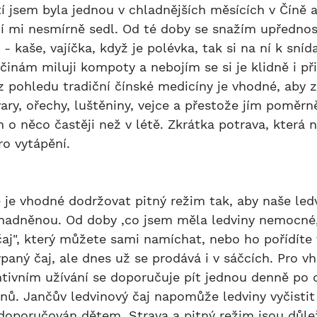
í mi nesmírně sedl. Od té doby se snažím upřednos
- kaše, vajíčka, když je polévka, tak si na ní k sníd
inám miluji kompoty a nebojím se si je klidně i př
 z pohledu tradiční čínské medicíny je vhodné, aby z
ary, ořechy, luštěniny, vejce a přestože jím poměr
n o něco častěji než v létě. Zkrátka potrava, která
ro vytápění.
snadněnou. Od doby ,co jsem měla ledviny nemocné, 
čaj", který můžete sami namíchat, nebo ho pořídíte 
ypaný čaj, ale dnes už se prodává i v sáčcích. Pro v
ntivním užívání se doporučuje pít jednou denně po 
nů. Jančův ledvinový čaj napomůže ledviny vyčistit 
 doporučován dětem. Strava a pitný režim jsou důlež