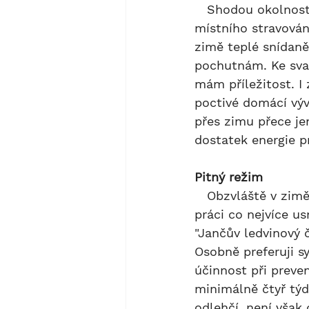
   Shodou okolností jsem byla jednou v chladnějších měsících v Číně a princip 
místního stravován
zimě teplé snídaně 
pochutnám. Ke svač
mám příležitost. I
poctivé domácí výv
přes zimu přece je
dostatek energie p
Pitný režim
   Obzvláště v zimě je vhodné dodržovat pitný režim tak, aby naše ledviny měly 
práci co nejvíce u
"Jančův ledvinový 
Osobně preferuji s
účinnost při preve
minimálně čtyř týd
odlehčí, není však