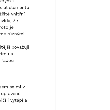
ciál elementu 
ště vnitřní 
vídá, že 
oto je 
eme různými 
žimu a 
 řadou 
 upravené. 
í i vytápí a 