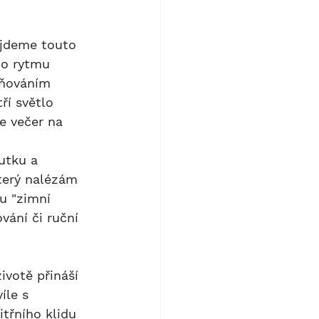
ho rytmu 
ňováním 
í světlo 
e večer na 
terý nalézám 
u "zimní 
vání či ruční 
ivotě přináší 
íle s 
třního klidu 