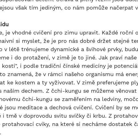
Nejsou však tím jediným, co nám pomůže načerpat v 
lidu
 naivní si myslet, že je pro nás dobré držet stejné 
co v létě trénujeme dynamické a švihové prvky, budu
me i do protažení, v zimě je to jiné. Jak praví naše
ostí", i podle tradiční čínské medicíny je potenciá
i to znamená, že v rámci našeho organismu má ener
at ke kostem a ty vyživovat. V zimě preferujeme ply
 s naším dechem. Z čchi-kungu se můžeme věnovat 
ánovému čchi-kungu se zaměřením na ledviny, močo
né jsou meditace a dechová cvičení. Cvičení by se m
ě i tmě v doprovodu svitu svíčky či krbu. Z protahov
 protahovací cviky, na které si necháme dostatek 
.