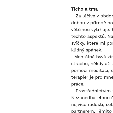
Ticho a tma
   Za léčivé v období zimy můžeme považovat ticho a tmu. Obojího najdeme touto 
dobou v přírodě ho
většinou vytrhuje
těchto aspektů. N
svíčky, které mi p
klidný spánek.
  Mentálně bývá zima náročná a často můžeme tíhnout k pocitům smutku a 
strachu, někdy až 
pomocí meditací, d
terapie" je pro mne
práce.
   Prostřednictvím těchto činností a jejich kombinací mysl zklidňuji. 
Nezanedbatelnou čá
nejvíce radosti, se
partnerem. Těmito 