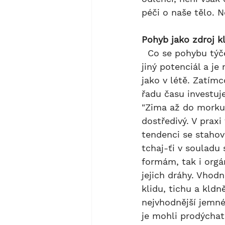
péči o naše tělo. 
Pohyb jako zdroj k
  Co se pohybu týče, je vhodné cvičení pro zimu upravit. Každé roční období nese 
jiný potenciál a je
jako v létě. Zatím
řadu času investuje
"Zima až do morku k
dostředivý. V prax
tendenci se stahov
tchaj-ťi v souladu
formám, tak i org
jejich dráhy. Vhod
klidu, tichu a kldn
nejvhodnější jemné
je mohli prodýchat