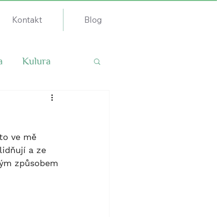
Kontakt
Blog
a
Kulura
 to ve mě 
idňují a ze 
 svým způsobem 