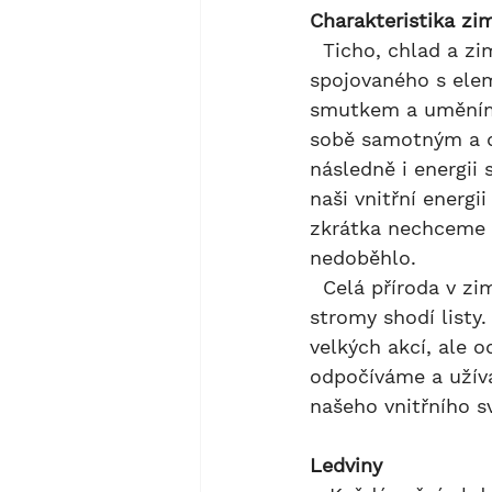
Charakteristika zi
  Ticho, chlad a zima. V mých očích hlavní atributy zimy, ročního období 
spojovaného s ele
smutkem a uměním s
sobě samotným a d
následně i energii
naši vnitřní energ
zkrátka nechceme s
nedoběhlo.
  Celá příroda v zimě spí, zvířata se v průběhu podzimu uloží k zimnímu spánku, 
stromy shodí listy
velkých akcí, ale 
odpočíváme a užívá
našeho vnitřního 
Ledviny