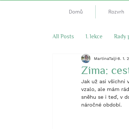
Domů
Rozvrh
All Posts
1. lekce
Rady 
Čínský nový rok
MartinaTaiji
8. 1. 
Zima: ces
Jak už asi všichni
vzalo, ale mám ráda
sněhu se i teď, v d
náročné období.