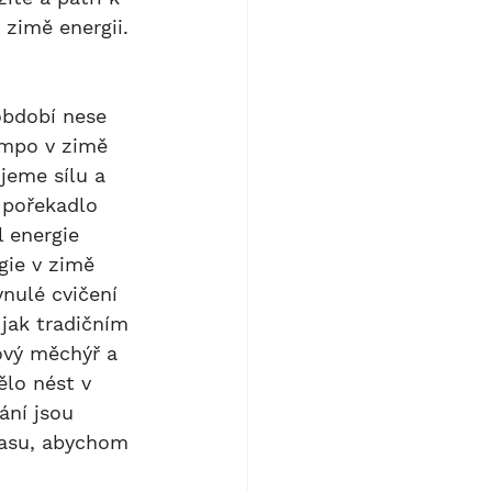
zimě energii.
tempo v zimě 
jeme sílu a 
 pořekadlo 
l energie 
gie v zimě 
nulé cvičení 
jak tradičním 
vý měchýř a 
ělo nést v 
ání jsou 
času, abychom 