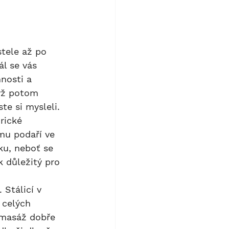
ál se vás 
nosti a 
dyž potom 
te si mysleli. 
rické 
mu podaří ve 
ku, neboť se 
 důležitý pro 
 celých 
omasáž dobře 