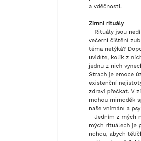
a vděčnosti.
Zimní rituály
   Rituály jsou nedílnou součástí našeho života, od ranního ustlání postele až po 
večerní čištění zubů
téma netýká? Dopor
uvidíte, kolik z ni
jednu z nich vynech
Strach je emoce úz
existenční nejisto
zdraví přečkat. V z
mohou mimoděk spol
naše vnímání a ps
   Jedním z mých nepostradatelných zimních rituálů jsou automasáže. Stálicí v 
mých rituálech je 
nohou, abych tělíč