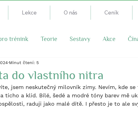
Lekce
O nás
Ceník
pro trénink
Teorie
Sestavy
Akce
Čín
2024
Minut čtení: 5
ta do vlastního nitra
 víte, jsem neskutečný milovník zimy. Nevím, kde se
 ticho a klid. Bílé, šedé a modré tóny barev mě ukl
ospělosti, raduji jako malé dítě. I přesto je to ale