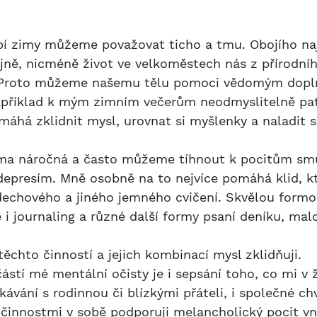
jně, nicméně život ve velkoměstech nás z přírodní
. Proto můžeme našemu tělu pomoci vědomým dopl
apříklad k mým zimním večerům neodmyslitelně patř
omáhá zklidnit mysl, urovnat si myšlenky a naladit s
depresím. Mně osobně na to nejvíce pomáhá klid, k
echového a jiného jemného cvičení. Skvělou formo
 i journaling a různé další formy psaní deníku, malo
stí mé mentální očisty je i sepsání toho, co mi v ž
tkávání s rodinnou či blízkými přáteli, i společné chv
činnostmi v sobě podporuji melancholický pocit vni