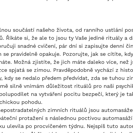
. Říkáte si, že ale to jsou ty Vaše jediné rituály a d
učuji snadné cvičení, pár dní si zapisujte denní čin
ch se pravidelně opakuje. Pozorujte, jak se cítíte, k
áte. Možná zjistíte, že jich máte daleko více, než js
ce spjatá se zimou. Pravděpodobně vychází z histo
ty, kdy se nedalo předem předvídat, zda se tuhou zi
imě silně vnímám důležitost rituálů pro naši psychi
upodílet na vytváření pocitu bezpečí, který je tak
ychickou pohodu.
páteční protažení s následnou poctivou automasáží
ku ulevila po procvičeném týdnu. Nejspíš tuto aut