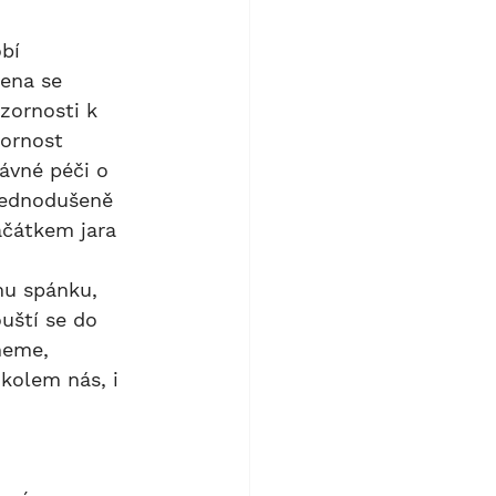
ena se 
zornosti k 
ornost 
ávné péči o 
Zjednodušeně 
ačátkem jara 
uští se do 
neme, 
kolem nás, i 