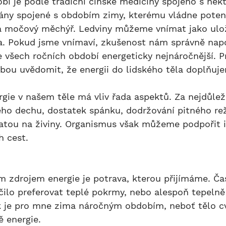
gány spojené s obdobím zimy, kterému vládne poten
 a močový měchýř. Ledviny můžeme vnímat jako uloži
a. Pokud jsme vnímaví, zkušenost nám správně napo
 všech ročních období energeticky nejnáročnější. Pr
bou uvědomit, že energii do lidského těla doplňuj
eho dechu, dostatek spánku, dodržování pitného re
hatou na živiny. Organismus však můžeme podpořit i
h cest.
ilo preferovat teplé pokrmy, nebo alespoň tepelně
 je pro mne zima náročným obdobím, neboť tělo cvič
ě energie.