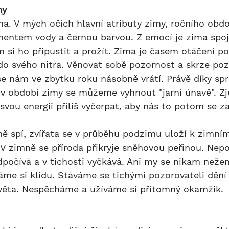
my
mentem vody a černou barvou. Z emocí je zima spoj
i ho připustit a prožít. Zima je časem otáčení po
o svého nitra. Věnovat sobě pozornost a skrze poz
 se nám ve zbytku roku násobně vrátí. Právě díky spr
ii v období zimy se můžeme vyhnout "jarní únavě". 
vou energii příliš vyčerpat, aby nás to potom se z
. V zimně se příroda přikryje sněhovou peřinou. Nepo
odpočívá a v tichosti vyčkává. Ani my se nikam neže
me si klidu. Stáváme se tichými pozorovateli dění 
světa. Nespěcháme a užíváme si přítomný okamžik.