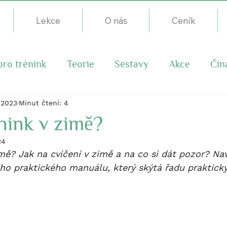
Lekce
O nás
Ceník
pro trénink
Teorie
Sestavy
Akce
Čín
. 2023
Minut čtení: 4
énink v zimě?
24
zimě? Jak na cvičení v zimě a na co si dát pozor? Na
ho praktického manuálu, který skýtá řadu praktick