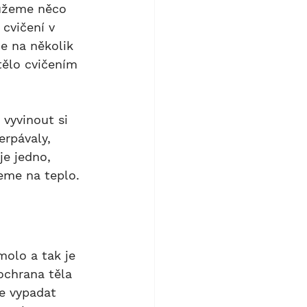
můžeme něco 
cvičení v 
e na několik 
tělo cvičením 
vyvinout si 
erpávaly, 
je jedno, 
jeme na teplo.
ochrana těla 
te vypadat 