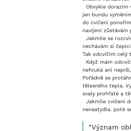
  Obvykle dorazím v bundě a cvičit začínám ve všech vrstvách, které s sebou mám, 
jen bundu vyměním 
do cvičení ponořím
navíjení zůstávám 
  Jakmile se rozcvičím, obvykle odložím ještě jednu vrstvu (mívám tak 3), 
nechávám si čepici,
Tak odcvičím celý t
  Když mám odcvičíno a zbývá mi se protáhnout, hodně záleží na počasí. Pokud 
nefouká ani neprší
Pořádně se protáhn
tělesného tepla. V
svaly prohřáté a t
  Jakmile cvičení dokončím, jako první oblékám přes vestu bundu a tělo, tak abych 
nenastydla. poté s
"Význam oble