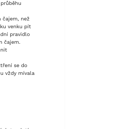
v průběhu 
ku venku pít 
dní pravidlo 
m čajem. 
nit 
u vždy mívala 