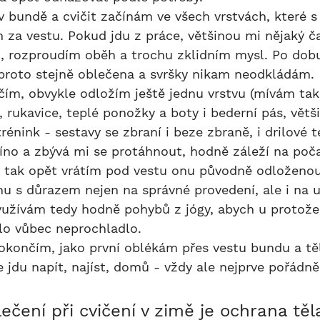
za vestu. Pokud jdu z práce, většinou mi nějaký ča
, rozproudím oběh a trochu zklidním mysl. Po dobu
proto stejně oblečena a svršky nikam neodkládám.
 rukavice, teplé ponožky a boty i bederní pás, větši
rénink - sestavy se zbraní i beze zbraně, i drilové t
, tak opět vrátím pod vestu onu původně odloženou
u s důrazem nejen na správné provedení, ale i na u
yužívám tedy hodně pohybů z jógy, abych u protože
ělo vůbec neprochladlo.
e jdu napít, najíst, domů - vždy ale nejprve pořádn
čení při cvičení v zimě je ochrana těl