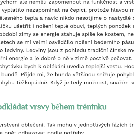
bychom ale neměli zapomenout na funkčnost a vrst
lesného tepla a navíc nikdo nesotjíme o nastydlé 
čku ušetřit i nošení teplé obuvi, teplých ponožek a
období zimy se energie stahuje spíše ke kostem, ne
 letech se mi velmi osvědčilo nošení bederního pásu
o ledviny. Ledviny jsou z pohledu tradiční čínské m
řní energie a je dobré o ně v zimě poctivě pečovat.
 bundě. Přijde mi, že bunda většinou snižuje pohybl
hybu těžkopádně. Když je tedy možnost, snažím se 
k odkládat vrsvy během tréninku
a opět odhazovat podle potřeby.