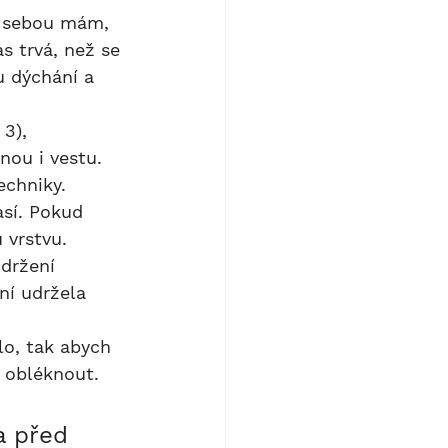
s trvá, než se 
 dýchání a 
nou i vestu. 
echniky.
 vrstvu. 
držení 
ní udržela 
ě obléknout.
a před 