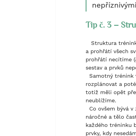
nepříznivými
Tip č. 3 – Str
   Struktura tréninku je v zimě vemi důležitá. Vždy musíme dbát na správné zahřátí 
a prohřátí všech s
prohřátí necítíme (
sestav a prvků nep
  Samotný trénink většinou nebývá problematický, oproti létu je však dobré trénink 
rozplánovat a poté
totiž měli opět pře
neublížíme.
  Co ovšem bývá v zimě často opomíjeno, je protažení. Protahování v zimě bývá 
náročné a tělo čast
každého tréninku b
prvky, kdy nesedá