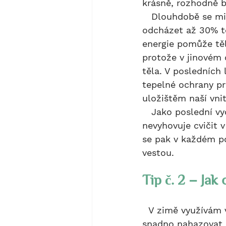
krásně, rozhodně 
   Dlouhdobě se mi vyplatilo nezapomínat na čepici, protože hlavou může 
odcházet až 30% tě
energie pomůže tělí
protože v jinovém 
těla. V posledních
tepelné ochrany pr
uložištěm naší vnit
   Jako poslední vychytávku bych k oblékání uvedla teplejší vestu. Hodně mi totiž 
nevyhovuje cvičit v
se pak v každém po
vestou.
Tip č. 2 – Ja
  V zimě využívám vrstvení oblečení. Tak mohu v jednotlivých fázích tréninku vrstvy 
snadno nahazovat 