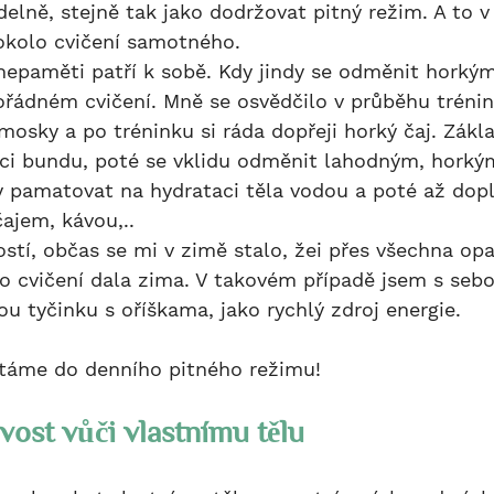
delně, stejně tak jako dodržovat pitný režim. A to 
okolo cvičení samotného.
ořádném cvičení. Mně se osvědčilo v průběhu trénin
osky a po tréninku si ráda dopřeji horký čaj. Zákla
léci bundu, poté se vklidu odměnit lahodným, horký
y pamatovat na hydrataci těla vodou a poté až dopl
ajem, kávou,..
 cvičení dala zima. V takovém případě jsem s sebo
u tyčinku s oříškama, jako rychlý zdroj energie.
čítáme do denního pitného režimu!
ivost vůči vlastnímu tělu