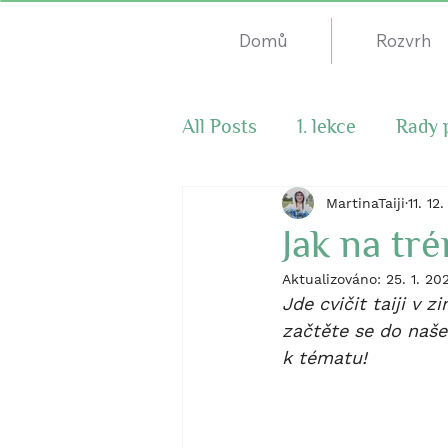
Domů
Rozvrh
All Posts
1. lekce
Rady 
Čínský nový rok
MartinaTaiji
11. 12
Jak na tr
Aktualizováno:
25. 1. 20
Jde cvičit taiji v 
začtěte se do naše
k tématu!