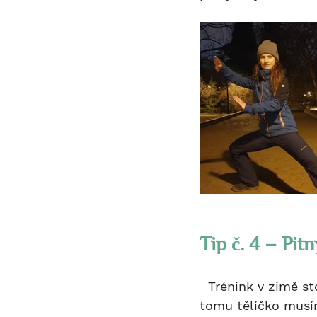
Tip č. 4 – Pitn
  Trénink v zimě stojí spoustu sil nejen proto, že makáme a cvičíme, ale ještě k 
tomu tělíčko musím