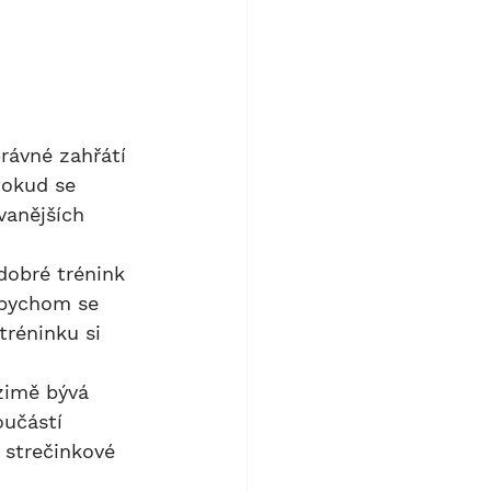
Pokud se 
vanějších 
 bychom se 
tréninku si 
oučástí 
 strečinkové 