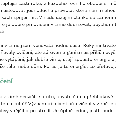
eplejší části roku, z každého ročního období si 
é následovat jednoduchá pravidla, která nám mohou 
kách zpříjemnit. V nadcházejím článku se zaměřím
eré je dobré při cvičení v zimě dodržovat, abychom 
li.
ení v zimě jsem věnovala hodně času. Roky mi trvalo 
ňovaly cvičení, ale zároveň organizmus příliš nevyč
 vytápění, jak dobře víme, stojí spoustu energie a 
aše tělo, nebo dům. Pořád je to energie, co přetavu
ečení
te na sobě? Význam oblečení při cvičení v zimě je 
livy vnějšího prostředí. Je úplně jedno, jestli bude