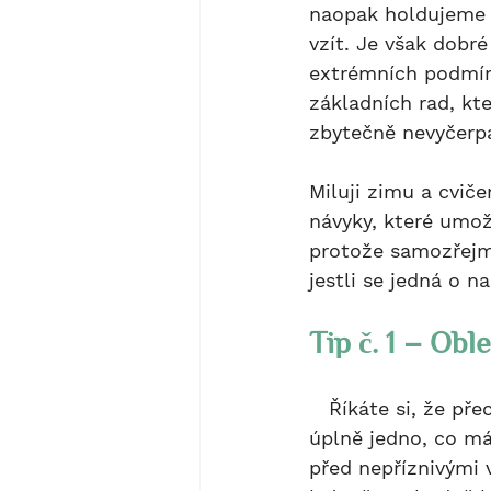
naopak holdujeme t
vzít. Je však dobr
extrémních podmín
základních rad, kt
zbytečně nevyčerpa
Miluji zimu a cvič
návyky, které umož
protože samozřejmě
jestli se jedná o n
Tip č. 1 – Obl
   Říkáte si, že přeci v zimě necvičíte proto, abyste šli na přehlídkové molo a tak je 
úplně jedno, co má
před nepříznivými v