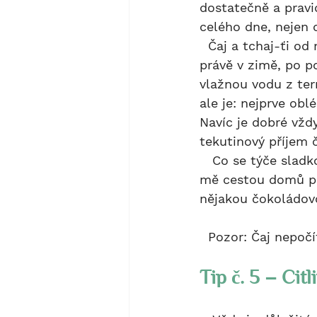
dostatečně a pravi
celého dne, nejen 
  Čaj a tchaj-ťi od nepaměti patří k sobě. Kdy jindy se odměnit horkým čajem, než 
právě v zimě, po p
vlažnou vodu z term
ale je: nejprve ob
Navíc je dobré vžd
tekutinový příjem č
   Co se týče sladkostí, občas se mi v zimě stalo, žei přes všechna opatření se do 
mě cestou domů po
nějakou čokoládovo
  Pozor: Čaj nepo
Tip č. 5 – Citl