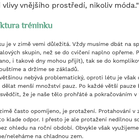
 vlivy vnějšího prostředí, nikoliv móda."
uktura tréninku
valových skupin, než se do cvičení naplno opřeme. 
ano, i takové dny mohou přijít), tak se do kompliko
ouštíme a držíme se základů.
 dělat menší množství pauz. Po každé větší pauze
svědčit, že je naše tělo prohřáté a pokračováním v 
o klade odpor. I přesto je ale protažení nedílnou s
ez ohledu na roční období. Obvykle však využijeme
me/neleháme na chladnou zem.