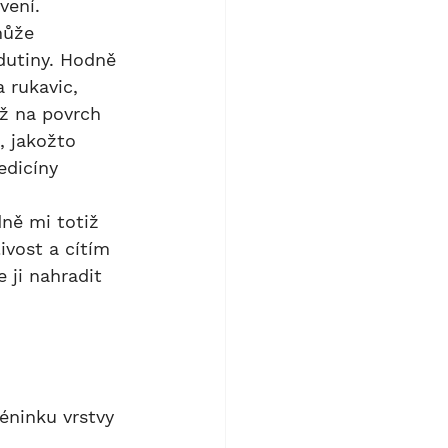
vení.
dutiny. Hodně 
 rukavic, 
ž na povrch 
, jakožto 
edicíny 
 
ivost a cítím 
ji nahradit 