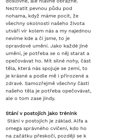
doslovně, ale hlavně obrazně. 
Neztratit pevnou půdu pod 
nohama, když máme pocit, že 
všechny okolnosti našeho života 
utváří vír kolem nás a my najednou 
nevíme kde a čí jsme, to je 
opravdové umění. Jako každé jiné 
umění, je potřeba se o něj starat a 
opečovávat ho. Mít silné nohy, část 
těla, která nás spojuje se zemí, to 
je krásné a podle mě i přirozené a 
zdravé. Samozřejmě všechny části 
našeho těla je potřeba opečovávat, 
ale o tom zase jindy.
Stání v postojích jako trénink
 Stání v postojích je základ. Alfa a 
omega správného cvičení, kdo ho 
na začátku přeskočí, později se k 