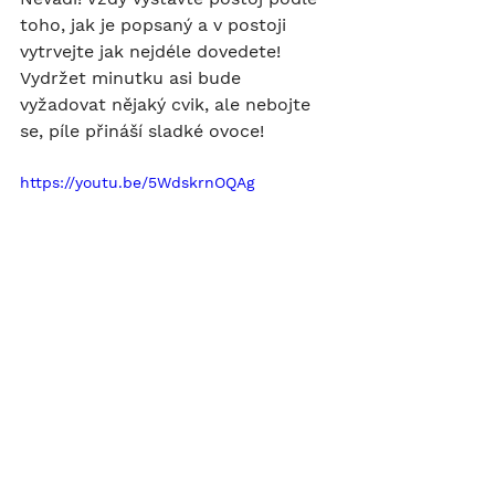
toho, jak je popsaný a v postoji 
vytrvejte jak nejdéle dovedete! 
Vydržet minutku asi bude 
vyžadovat nějaký cvik, ale nebojte 
se, píle přináší sladké ovoce! 
https://youtu.be/5WdskrnOQAg
Raději dodávám, že kdybych někde 
omylem prohodila pravou a levou 
(což je můj velký boj), stojím 
zrcadlově a tak to okopírujte!