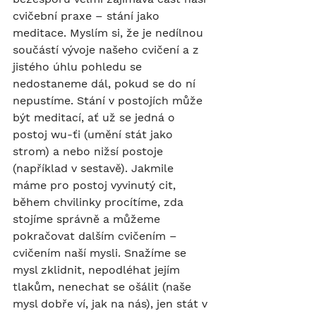
cvičební praxe – stání jako 
meditace. Myslím si, že je nedílnou 
součástí vývoje našeho cvičení a z 
jistého úhlu pohledu se 
nedostaneme dál, pokud se do ní 
nepustíme. Stání v postojích může 
být meditací, ať už se jedná o 
postoj wu-ťi (umění stát jako 
strom) a nebo nižsí postoje 
(například v sestavě). Jakmile 
máme pro postoj vyvinutý cit, 
během chvilinky procítíme, zda 
stojíme správně a můžeme 
pokračovat dalším cvičením – 
cvičením naší mysli. Snažíme se 
mysl zklidnit, nepodléhat jejím 
tlakům, nenechat se ošálit (naše 
mysl dobře ví, jak na nás), jen stát v 