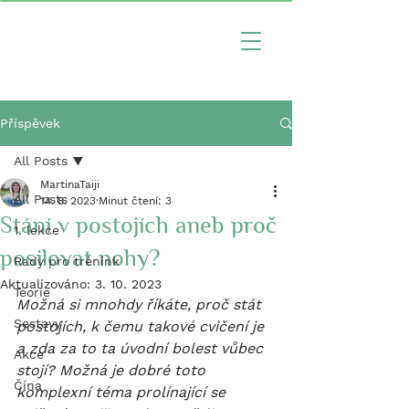
Příspěvek
All Posts
MartinaTaiji
All Posts
14. 8. 2023
Minut čtení: 3
Stání v postojích aneb proč
1. lekce
posilovat nohy?
Rady pro trénink
Aktualizováno:
3. 10. 2023
Teorie
Možná si mnohdy říkáte, proč stát  
Sestavy
postojích, k čemu takové cvičení je 
a zda za to ta úvodní bolest vůbec 
Akce
stojí? Možná je dobré toto 
Čína
komplexní téma prolínající se 