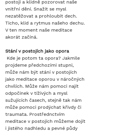
postoji a klidně pozorovat naše 
vnitřní dění. Snažit se mysl 
nezatěžovat a prohloubit dech. 
Ticho, klid a rytmus našeho dechu. 
V ten moment naše meditace 
akorát začíná.
Stání v postojích jako opora
 Kde je potom ta opora? Jakmile 
projdeme předchozími stupni, 
může nám být stání v postojích 
jako meditace oporou v náročných 
chvílích. Může nám pomoci najít 
odpočinek v tíživých a mysl 
sužujících časech, stejně tak nám 
může pomoci prodýchat křivdy či 
traumata. Prostřednctvím 
meditace v postojích můžeme dojít 
i jistého nadhledu a pevné půdy 