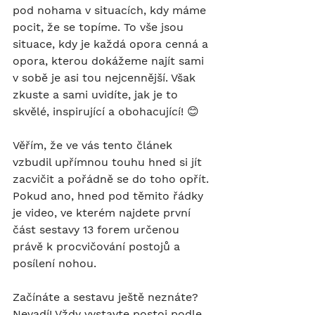
pod nohama v situacích, kdy máme 
pocit, že se topíme. To vše jsou 
situace, kdy je každá opora cenná a 
opora, kterou dokážeme najít sami 
v sobě je asi tou nejcennější. Však 
zkuste a sami uvidíte, jak je to 
skvělé, inspirující a obohacující! 😊
Věřím, že ve vás tento článek 
vzbudil upřímnou touhu hned si jít 
zacvičit a pořádně se do toho opřít. 
Pokud ano, hned pod těmito řádky 
je video, ve kterém najdete první 
část sestavy 13 forem určenou 
právě k procvičování postojů a 
posílení nohou.
Začínáte a sestavu ještě neznáte? 
Nevadí! Vždy vystavte postoj podle 