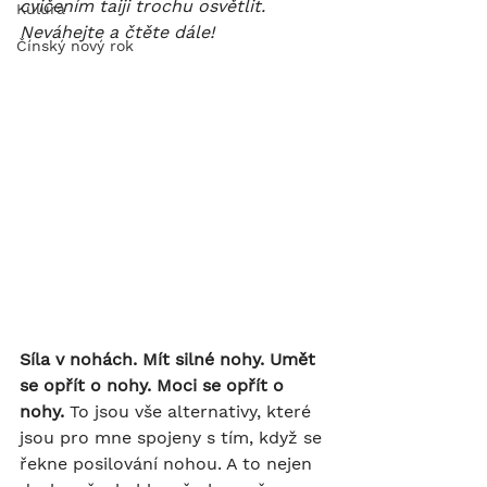
cvičením taiji trochu osvětlit. 
Kulura
Neváhejte a čtěte dále!
Čínský nový rok
Síla v nohách. Mít silné nohy. Umět 
se opřít o nohy. Moci se opřít o 
nohy.
 To jsou vše alternativy, které 
jsou pro mne spojeny s tím, když se 
řekne posilování nohou. A to nejen 