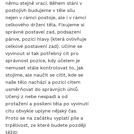
němu stejně vrací. Během stání v 
postojívh budujeme v těle sílu 
nejen v rámci postoje, ale i v rámci 
celkového držení těla. Fixujeme si 
správné postaveí zad, podsazení 
pánve, pozici hlavy (která ovlivňuje 
celkové postavení zad). Učíme se 
vyvinout si tak potřebný cit pro 
správnost pozice, kdy účelem je 
nemuset stále kontrolovat to, jak 
stojíme, ale naučit se cítit, kde se 
naše tělo nachází a pozici citem 
usměrňovat do správných úhlů. 
Učený z nebe nespadl a od 
protažení a posílení těla po vyvinutí 
citu obvykle uplyne nějaký čas. 
Proto se na začátku vyplatí píle a 
trpělivost, ze které budete později 
těžit!