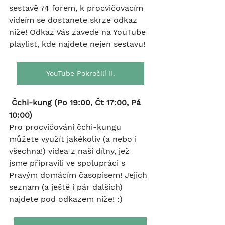
sestavě 74 forem, k procvičovacím 
videím se dostanete skrze odkaz 
níže! Odkaz Vás zavede na YouTube 
playlist, kde najdete nejen sestavu!
YouTube Pokročilí II.
 Čchi-kung (Po 19:00, Čt 17:00, Pá 
10:00)
Pro procvičování čchi-kungu 
můžete využít jakékoliv (a nebo i 
všechna!) videa z naší dílny, jež 
jsme připravili ve spolupráci s 
Pravým domácím časopisem! Jejich 
seznam (a ještě i pár dalších) 
najdete pod odkazem níže! :)