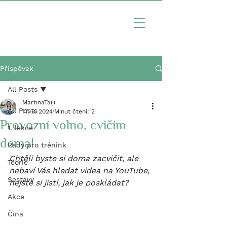
Příspěvek
All Posts
MartinaTaiji
All Posts
17. 6. 2024
Minut čtení: 2
Provozní volno, cvičím
1. lekce
doma!
Rady pro trénink
Chtěli byste si doma zacvičit, ale 
Teorie
nebaví Vás hledat videa na YouTube, 
Sestavy
nejste si jistí, jak je poskládat? 
Akce
Čína