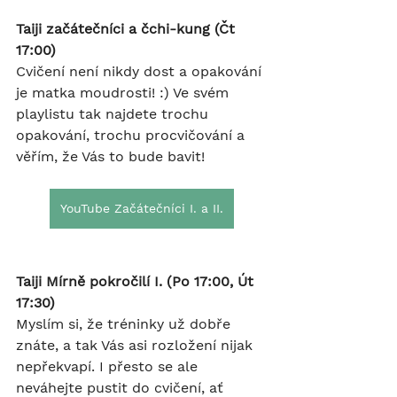
Taiji začátečníci a čchi-kung (Čt 
17:00)
Cvičení není nikdy dost a opakování 
je matka moudrosti! :) Ve svém 
playlistu tak najdete trochu 
opakování, trochu procvičování a 
věřím, že Vás to bude bavit!
YouTube Začátečníci I. a II.
Taiji Mírně pokročilí I. (Po 17:00, Út 
17:30)
Myslím si, že tréninky už dobře 
znáte, a tak Vás asi rozložení nijak 
nepřekvapí. I přesto se ale 
neváhejte pustit do cvičení, ať 