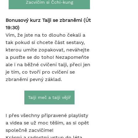
Zacvičím si Čchi-kung
Bonusový kurz Taiji se zbraněmi (Út 
19:30)
Vím, že jste na to dlouho čekali a 
tak pokud si chcete část sestavy, 
kterou umíte zopakovat, neváhejte 
a pusťte se do toho! Nezapomeňte 
ale i na běžné cvičení taiji, přeci jen 
je tím, co tvoří pro cvičení se 
zbraněmi pevný základ.
Taiji meč a taiji vějíř
I přes všechny připravené playlisty 
a videa se už moc těším, as si opět 
společně zacvičíme!
Krásný a radostný vstup do léta,